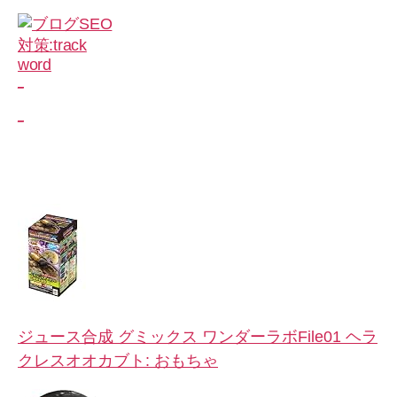
_
_
ジュース合成 グミックス ワンダーラボFile01 ヘラ
クレスオオカブト: おもちゃ