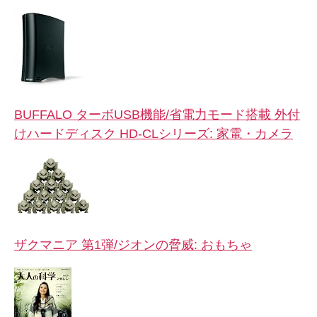
BUFFALO ターボUSB機能/省電力モード搭載 外付
けハードディスク HD-CLシリーズ: 家電・カメラ
ザクマニア 第1弾/ジオンの脅威: おもちゃ