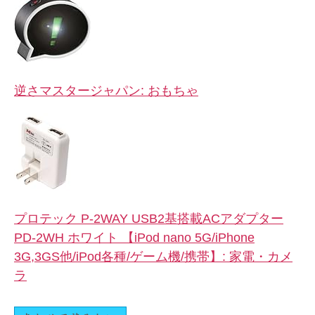
逆さマスタージャパン: おもちゃ
プロテック P-2WAY USB2基搭載ACアダプター
PD-2WH ホワイト 【iPod nano 5G/iPhone
3G,3GS他/iPod各種/ゲーム機/携帯】: 家電・カメ
ラ