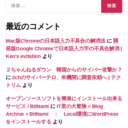
検
索
対
象:
最近のコメント
Mac版Chromeの日本語入力不具合の解消法
に
開
発版Google Chromeで日本語入力字の不具合解消 |
Ken's evitation
より
２ちゃんねるダウン 韓国からのサイバー攻撃か？
に
2chのサイバーテロ、米機関に調査依頼へ | テク
トリム
より
オープンソースソフトを簡単にインストール出来る
サービス / BitNami
に
IT君の大冒険 » Blog
Archive » BitNami ： Local環境にWordPress
をインストールする
より