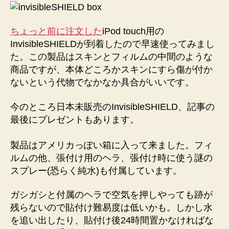
ン
InvisibleSHIELD
到
ちょっと前に注文した
iPod touch用の
着。
InvisibleSHIELDが到着したので早速使ってみまし
プ
た。この製品はスキンとフィルムの中間のような
レ
商品ですが、本体どころかスキンにすら傷が付か
ゼ
ないという代物でなかなか具合がいいです。
ン
ト
今のところ日本未販売のInvisibleSHIELD、記事の
あ
り
最後にプレゼントもあります。
へ
の
製品はアメリカっぽい箱に入って来ました。フィ
ルムの他、張付け用のヘラ、張付け時に使う謎の
スプレー(恐らく純水)も付属しています。
ガシガシと付属のヘラで空気を押しやっても跡が
残らないので貼付け難易度は低いかも。しかし水
を追い出したり、貼付け後24時間置かなければな