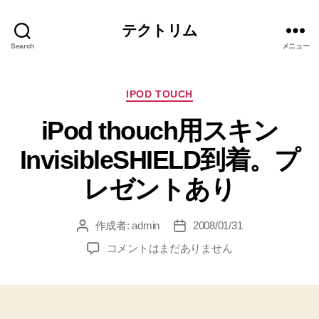
テクトリム
Search
メニュー
カ
IPOD TOUCH
テ
iPod thouch用スキン
ゴ
リ
InvisibleSHIELD到着。プ
ー
レゼントあり
作成者:
admin
2008/01/31
投
投
稿
稿
iPod
コメントはまだありません
者
日
thouch
用
ス
キ