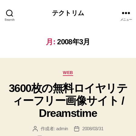
テクトリム
Search
メニュー
月:
2008年3月
カ
WEB
テ
3600枚の無料ロイヤリテ
ゴ
リ
ィーフリー画像サイト /
ー
Dreamstime
作成者:
admin
2008/03/31
投
投
稿
稿