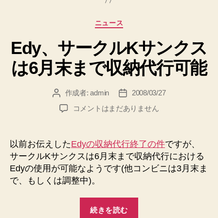
ナ
ン
ー
プ
カ
ニュース
の
/
テ
Brain
脳
Edy、サークルKサンクス
ゴ
Lamp
を
リ
へ
は6月末まで収納代行可能
ー
型
の
取
っ
作成者:
admin
2008/03/27
投
投
稿
稿
た
Edy、
コメントはまだありません
者
日
ラ
サ
ー
ン
ク
以前お伝えした
Edyの収納代行終了の件
ですが、
プ
ル
サークルKサンクスは6月末まで収納代行における
/
K
Edyの使用が可能なようです(他コンビニは3月末ま
Brain
サ
で、もしくは調整中)。
ン
Lamp”
ク
“Edy、
ス
続きを読む
は
サ