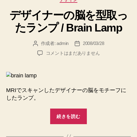
殻
す
テ
を
る
デザイナーの脳を型取っ
ゴ
照
剥
リ
たランプ / Brain Lamp
明
ー
い
/
て
Let’s
完
作成者:
admin
2008/03/28
投
投
Peel
稿
稿
成
Eggs
デ
コメントはまだありません
者
日
へ
す
ザ
の
イ
る
ナ
照
ー
明
の
MRIでスキャンしたデザイナーの脳をモチーフに
/
脳
したランプ。
を
Let’s
型
Peel
“デ
取
続きを読む
Eggs”
ザ
っ
た
イ
ラ