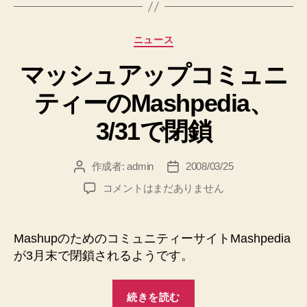
代
再
行
開”
カ
ニュース
可
テ
能”
マッシュアップコミュニ
ゴ
リ
ティーのMashpedia、
ー
3/31で閉鎖
作成者:
admin
2008/03/25
投
投
稿
稿
マ
コメントはまだありません
者
日
ッ
シ
ュ
MashupのためのコミュニティーサイトMashpedia
ア
が3月末で閉鎖されるようです。
ッ
プ
“マ
コ
続きを読む
ッ