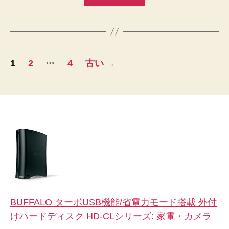
ミ
ュ
シ
ニ
ュ
テ
ア
ィ
ッ
投
ー
…
1
2
4
古い
→
プ
の
稿
Mashpedia、
コ
3/31
ミ
ナ
で
ュ
閉
ビ
ニ
鎖
へ
ゲ
テ
の
ィ
ー
ー
シ
の
Mashpedia、
ョ
BUFFALO ターボUSB機能/省電力モード搭載 外付
3/31
けハードディスク HD-CLシリーズ: 家電・カメラ
ン
で