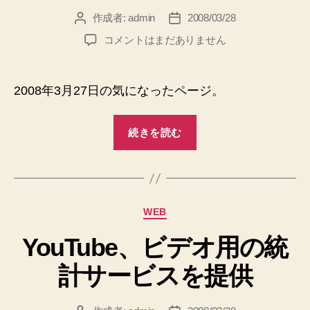
注
作成者:
admin
2008/03/28
投
投
稿
稿
目
2008
コメントはまだありません
者
日
の
年
3
記
月
2008年3月27日の気になったページ。
事”
27
日
“2008
管
続きを読む
年
理
3
人
の
月
注
27
目
カ
WEB
日
の
テ
管
記
YouTube、ビデオ用の統
ゴ
事
理
リ
計サービスを提供
へ
ー
人
の
の