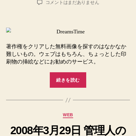
3600
コメントはまだありません
者
日
枚
の
無
料
ロ
イ
著作権をクリアした無料画像を探すのはなかなか
ヤ
難しいもの。ウェブはもちろん、ちょっとした印
リ
刷物の挿絵などにお勧めのサービス。
テ
ィ
“3600
ー
続きを読む
フ
枚
リ
の
ー
無
画
料
像
カ
WEB
サ
ロ
テ
イ
イ
2008年3月29日 管理人の
ゴ
ト
ヤ
リ
/