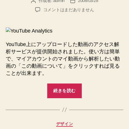
注
作成者:
admin
2008/03/28
投
投
稿
稿
目
YouTube、
コメントはまだありません
者
日
の
ビ
デ
記
オ
事”
用
の
YouTube上にアップロードした動画のアクセス解
統
析サービスが提供開始されました。使い方は簡単
計
で、マイアカウントのマイ動画から解析したい動
サ
画の「この動画について」をクリックすれば見る
ー
ビ
ことが出来ます。
ス
を
“YouTube、
続きを読む
提
ビ
供
デ
へ
オ
の
用
カ
デザイン
の