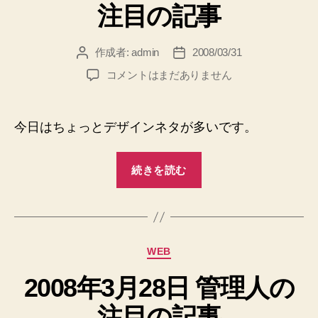
注目の記事
ー
リ
Dreamstime
へ
テ
の
ィ
作成者:
admin
2008/03/31
投
投
稿
稿
ー
2008
コメントはまだありません
者
日
フ
年
3
リ
月
今日はちょっとデザインネタが多いです。
ー
29
画
日
“2008
像
管
続きを読む
年
理
サ
3
人
イ
の
月
ト
注
29
/
目
カ
WEB
日
Dreamstime”
の
テ
管
記
2008年3月28日 管理人の
ゴ
事
理
リ
注目の記事
へ
ー
人