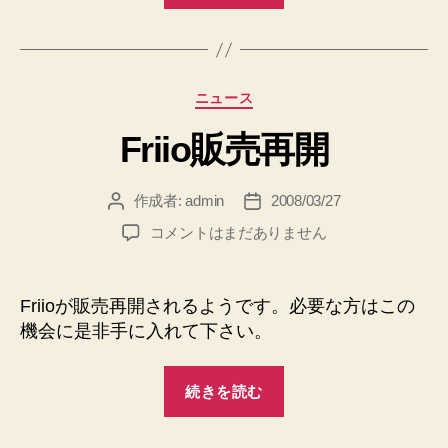
6
ー
月
ク
末
ル
ま
カ
ニュース
K
で
テ
収
サ
Friio販売再開
ゴ
納
ン
リ
代
ー
ク
行
作成者:
admin
2008/03/27
投
投
ス
可
稿
稿
Friio
コメントはまだありません
能
は
者
日
販
へ
6
売
の
月
再
Friioが販売再開されるようです。必要な方はこの
末
開
機会に是非手に入れて下さい。
へ
ま
の
で
“Friio
続きを読む
収
販
納
売