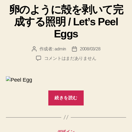
テ
統
卵のように殻を剥いて完
ゴ
計
リ
成する照明 / Let’s Peel
ー
サ
ー
Eggs
ビ
ス
作成者:
admin
2008/03/28
投
投
を
稿
稿
卵
コメントはまだありません
提
者
日
の
供”
よ
う
に
殻
“卵
を
続きを読む
の
剥
よ
い
て
う
完
に
成
カ
デザイン