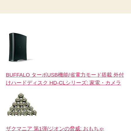
BUFFALO ターボUSB機能/省電力モード搭載 外付
けハードディスク HD-CLシリーズ: 家電・カメラ
ザクマニア 第1弾/ジオンの脅威: おもちゃ