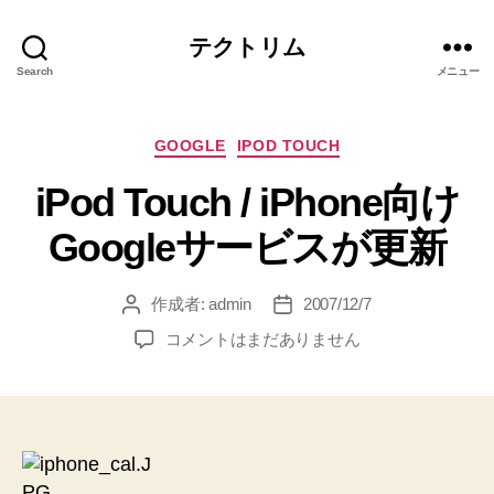
テクトリム
Search
メニュー
カ
GOOGLE
IPOD TOUCH
テ
iPod Touch / iPhone向け
ゴ
リ
Googleサービスが更新
ー
作成者:
admin
2007/12/7
投
投
稿
稿
iPod
コメントはまだありません
者
日
Touch
/
iPhone
向
け
Google