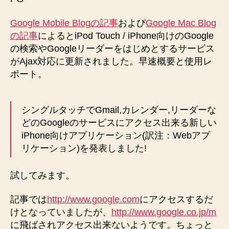
サ
ー
Google Mobile Blogの記事
および
Google Mac Blog
ビ
の記事
によるとiPod Touch / iPhone向けのGoogle
ス
の検索やGoogleリーダーをはじめとするサービス
が
がAjax対応に更新されました。早速概要と使用レ
更
ポート。
新
へ
の
シングルタッチでGmail,カレンダー,リーダーな
どのGoogleのサービスにアクセス出来る新しい
iPhone向けアプリケーション(訳注：Webアプ
リケーション)を発表しました!
試してみます。
記事では
http://www.google.com
にアクセスするだ
けとなっていましたが、
http://www.google.co.jp/m
に飛ばされアクセス出来ないようです。ちょっと