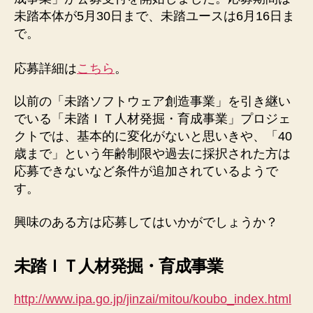
期
未踏本体が5月30日まで、未踏ユースは6月16日ま
公
で。
募
受
応募詳細は
こちら
。
け
付
以前の「未踏ソフトウェア創造事業」を引き継い
け
開
でいる「未踏ＩＴ人材発掘・育成事業」プロジェ
始
クトでは、基本的に変化がないと思いきや、「40
へ
歳まで」という年齢制限や過去に採択された方は
の
応募できないなど条件が追加されているようで
す。
興味のある方は応募してはいかがでしょうか？
未踏ＩＴ人材発掘・育成事業
http://www.ipa.go.jp/jinzai/mitou/koubo_index.html