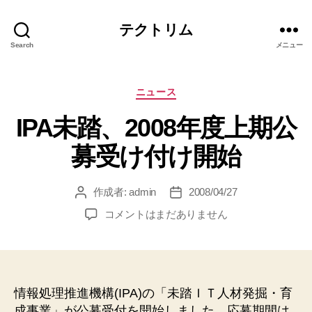
テクトリム
Search
メニュー
カ
ニュース
テ
IPA未踏、2008年度上期公
ゴ
リ
募受け付け開始
ー
作成者:
admin
2008/04/27
投
投
稿
稿
IPA
コメントはまだありません
者
日
未
踏、
2008
年
度
情報処理推進機構(IPA)の「未踏ＩＴ人材発掘・育
上
成事業」が公募受付を開始しました。応募期間は