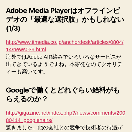
理
Adobe Media Playerはオフラインビ
人
の
デオの「最適な選択肢」かもしれない
注
(1/3)
目
の
http://www.itmedia.co.jp/anchordesk/articles/0804/
記
14/news039.html
事
へ
海外ではAdobe AIR絡みでいろいろなサービスが
の
出てきているようですね。本家発なのでクオリテ
ィーも高いです。
Googleで働くとどれぐらい給料がも
らえるのか？
http://gigazine.net/index.php?/news/comments/200
80414_googlenairs/
驚きました。他の会社との競争で技術者の待遇が