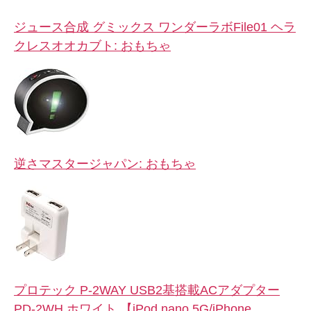
ジュース合成 グミックス ワンダーラボFile01 ヘラ
クレスオオカブト: おもちゃ
逆さマスタージャパン: おもちゃ
プロテック P-2WAY USB2基搭載ACアダプター
PD-2WH ホワイト 【iPod nano 5G/iPhone