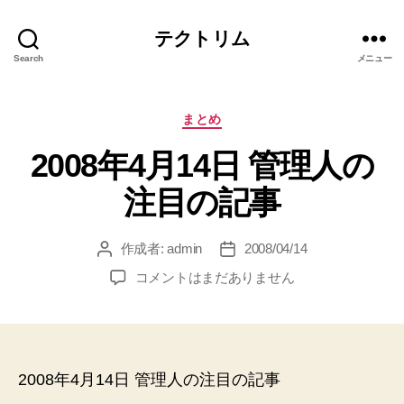
テクトリム
Search
メニュー
カ
まとめ
テ
2008年4月14日 管理人の
ゴ
リ
注目の記事
ー
作成者:
admin
2008/04/14
投
投
稿
稿
2008
コメントはまだありません
者
日
年
4
月
14
日
2008年4月14日 管理人の注目の記事
管