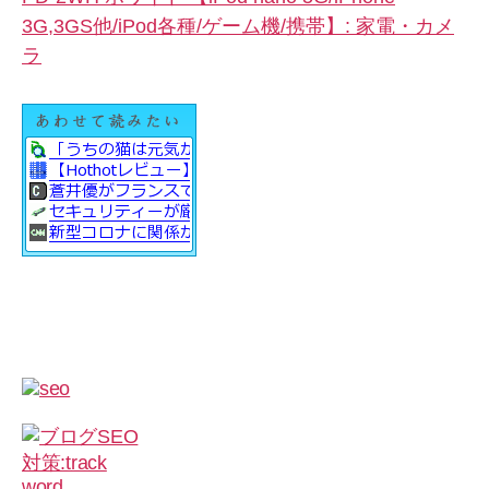
3G,3GS他/iPod各種/ゲーム機/携帯】: 家電・カメ
ラ