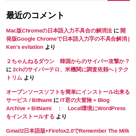
対
象:
最近のコメント
Mac版Chromeの日本語入力不具合の解消法
に
開
発版Google Chromeで日本語入力字の不具合解消 |
Ken's evitation
より
２ちゃんねるダウン 韓国からのサイバー攻撃か？
に
2chのサイバーテロ、米機関に調査依頼へ | テク
トリム
より
オープンソースソフトを簡単にインストール出来る
サービス / BitNami
に
IT君の大冒険 » Blog
Archive » BitNami ： Local環境にWordPress
をインストールする
より
Gmail2日本語版+Firefox2.0でRemember The Milk