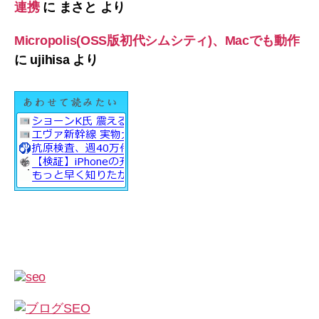
連携
に
まさと
より
Micropolis(OSS版初代シムシティ)、Macでも動作
に
ujihisa
より