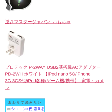
逆さマスタージャパン: おもちゃ
プロテック P-2WAY USB2基搭載ACアダプター
PD-2WH ホワイト 【iPod nano 5G/iPhone
3G,3GS他/iPod各種/ゲーム機/携帯】: 家電・カメ
ラ