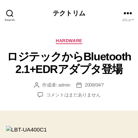
テクトリム
Search
メニュー
カ
HARDWARE
テ
ロジテックからBluetooth
ゴ
リ
2.1+EDRアダプタ登場
ー
作成者:
admin
2008/04/7
投
投
稿
稿
ロ
コメントはまだありません
者
日
ジ
テ
ッ
ク
か
ら