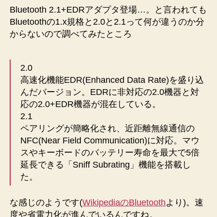
Bluetooth
Bluetooth 2.1+EDRアダプタ登場…。と言われても
2.1+EDR
Bluetoothの1.x規格と2.0と2.1って何が違うのか分
ア
からないので調べてみたところ
ダ
プ
タ
2.0
登
高速化機能EDR(Enhanced Data Rate)を盛り込
場
へ
んだバージョン。EDRに非対応の2.0機器と対
の
応の2.0+EDR機器が混在している。
2.1
ペアリングが簡略化され、近距離無線通信の
NFC(Near Field Communication)に対応。マウ
スやキーボードのバッテリー寿命を最大で5倍
延長できる「Sniff Subrating」機能を搭載し
た。
な感じのようです(
WikipediaのBluetooth
より)。速
度や省電力化が進んでいるんですね。