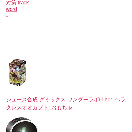
_
_
ジュース合成 グミックス ワンダーラボFile01 ヘラ
クレスオオカブト: おもちゃ