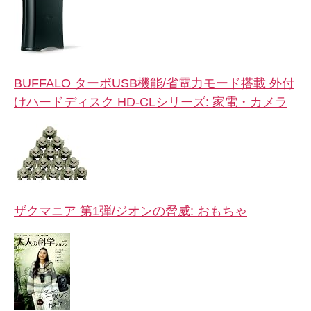
BUFFALO ターボUSB機能/省電力モード搭載 外付
けハードディスク HD-CLシリーズ: 家電・カメラ
ザクマニア 第1弾/ジオンの脅威: おもちゃ