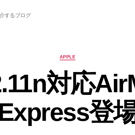
介するブログ
カ
APPLE
テ
ゴ
2.11n対応Air
リ
ー
Express登