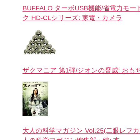
BUFFALO ターボUSB機能/省電力
ク HD-CLシリーズ: 家電・カメラ
ザクマニア 第1弾/ジオンの脅威: おも
大人の科学マガジン Vol.25(二眼レフカメラ)