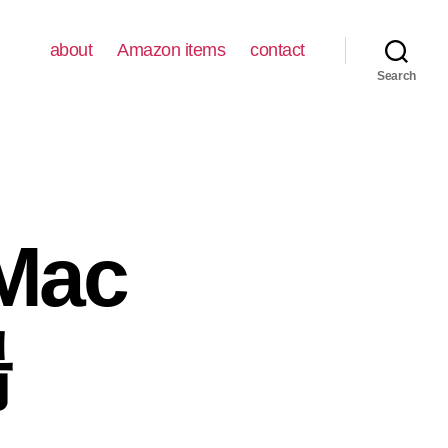
about
Amazon items
contact
Search
Mac
場