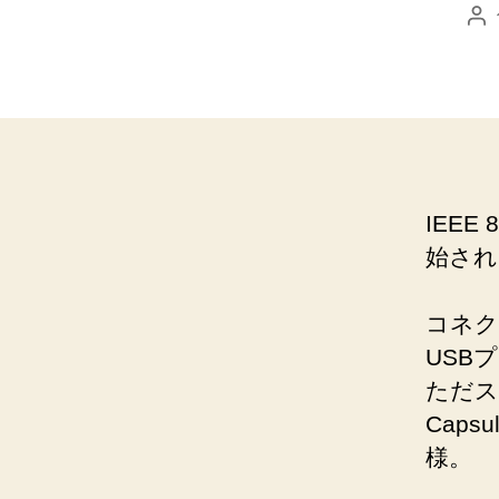
投
稿
者
IEEE
始され
コネク
USB
ただスペ
Caps
様。