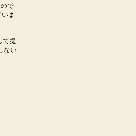
なので
ていま
として提
しない