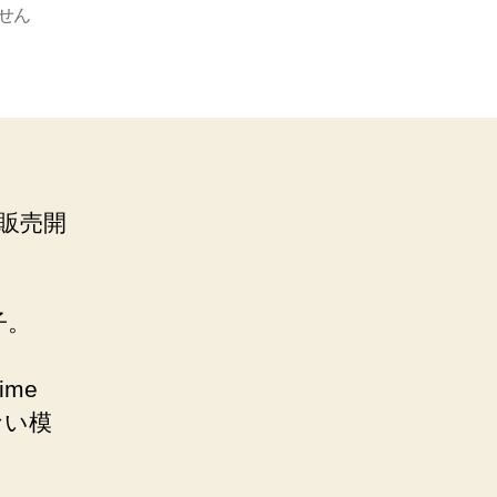
せん
sが販売開
子。
ime
ない模