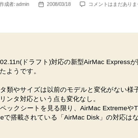
802.11n
作成者:
admin
2008/03/18
コメントはまだありま
投
対
稿
応
日
AirMac
Express
登
場
へ
 802.11n(ドラフト)対応の新型AirMac Expres
の
たようです。
タ類やサイズは以前のモデルと変化がない様
プリンタ対応という点も変化なし。
ックシートを見る限り、AirMac ExtremeやT
uleで搭載されている「AirMac Disk」の対応は